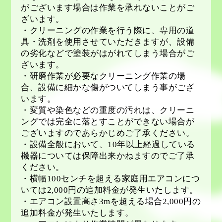
がございます場合は作業を承れないことがご
ざいます。
・クリーニングの作業を行う際に、専用の道
具・洗剤を使用させていただきますが、設備
の劣化などで塗装がはがれてしまう場合がご
ざいます。
・研磨作業が必要なクリーニング作業の場
合、設備に細かな傷がついてしまう事がござ
います。
・変質や染色などの重度の汚れは、クリーニ
ングでは完全に落とすことができない場合が
ございますのであらかじめご了承ください。
・設備全般において、
10
年以上経過している
機器については保障出来かねますのでご了承
ください。
・横幅
100
センチを超える家庭用エアコンにつ
いては
2,000
円の追加料金が発生いたします。
・エアコン設置高さ
3m
を超える場合
2,000
円の
追加料金が発生いたします。